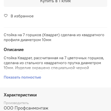
Купить в 1 клик
В избранное
Стойка на 7 горшков (Квадрат) сделана из квадратного
профиля диаметром 10мм
Описание
Стойка Квадрат, рассчитанная на 7 цветочных горшков,
сделана из стального квадратного прутка диаметром
10мм. Изделие окрашено специальной черной
порошковой краской с напылением золота, что делает
Показать полностью
его долговечным и очень легким для мытья. Цвет –
«антик-золото». Корзинки расположены на
разных
ярусах, что позволяет расположить Ваши растения, не
мешая их
естественному росту!
Превратите Ваш
Характеристики
цветочный уголок в настоящий водопад зелени!
Подставка имеет устойчивое основание и красивые
Производитель
декоративные кованые листочки.
ООО Профсанмонтаж