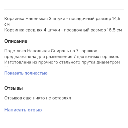
Корзинка маленькая 3 штуки - посадочный размер 14,5
см
Корзинка средняя 4 штуки - посадочный размер 16,5 см
Описание
Подставка Напольная Спираль на 7 горшков
предназначена для размещения 7 цветочных горшков.
Изготовлена из прочного стального прутка диаметром
10мм, окрашенного порошковой краской антик-золото.
Показать полностью
Состоит из 3 корзинок (нижнее кольцо корзинки 14,5
см, верхнее кольцо корзинки 22 см, высота корзинки
3,5 см) и 4 корзинок (нижнее кольцо корзинки 16,5 см,
Отзывы
верхнее кольцо корзинки 24 см, высота корзинки 3,5
см), которые располагаются ассиметрично для
Отзывов еще никто не оставлял
просторного роста Ваших растений. Эта напольная
подставка идеально сэкономит место, прекрасно
Написать отзыв
впишется в интерьер даже небольшого помещения и
станет его бесспорным украшением, а также прослужит
Вам долгие годы